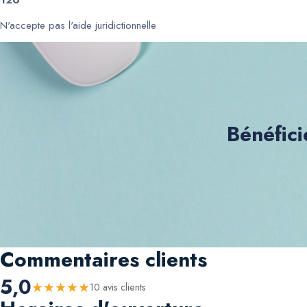
120
N'accepte pas l'aide juridictionnelle
Bénéfici
Commentaires clients
5,0
★
★
★
★
★
10
avis client
s