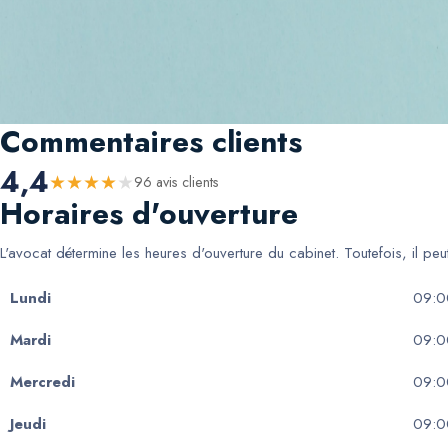
Commentaires clients
4,4
★
★
★
★
★
96
avis client
s
Horaires d'ouverture
L'avocat détermine les heures d'ouverture du cabinet. Toutefois, il pe
Lundi
09:0
Mardi
09:0
Mercredi
09:0
Jeudi
09:0