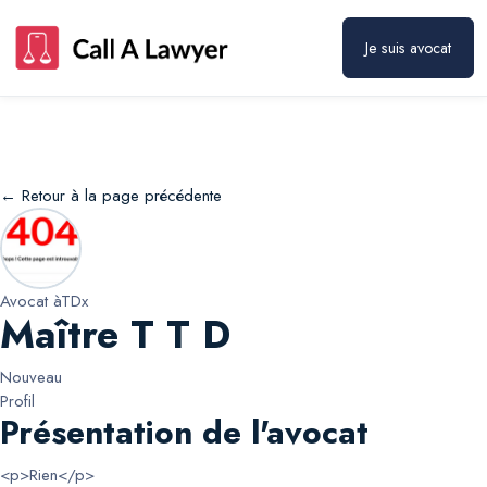
Maître T T D
Prendre rendez-vous
Je suis avocat
← Retour à la page précédente
Avocat à
TDx
Maître T T D
Nouveau
Profil
Présentation de l'avocat
<p>Rien</p>