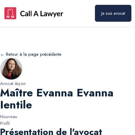
Maître Evanna Evanna Ientile
Prendre rendez-vous
Je suis avocat
← Retour à la page précédente
Avocat à
Lyon
Maître Evanna Evanna
Ientile
Nouveau
Profil
Présentation de l'avocat