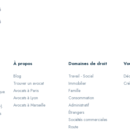
é
é
À propos
Domaines de droit
Vo
Blog
Travail - Social
Déc
Trouver un avocat
Immobilier
Cré
Avocats à Paris
Famille
que.
Avocats à Lyon
Consommation
Avocats à Marseille
Administratif
).
Étrangers
s
Sociétés commerciales
Route