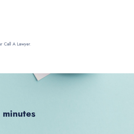
ur Call A Lawyer.
0 minutes