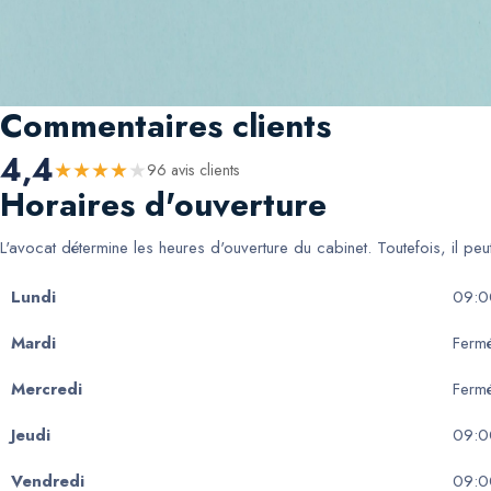
Commentaires clients
4,4
★
★
★
★
★
96
avis client
s
Horaires d'ouverture
L'avocat détermine les heures d'ouverture du cabinet. Toutefois, il pe
Lundi
09:0
Mardi
Ferm
Mercredi
Ferm
Jeudi
09:0
Vendredi
09:0