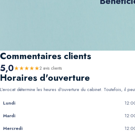
Bénéfici
Commentaires clients
5,0
★
★
★
★
★
2
avis client
s
Horaires d'ouverture
L'avocat détermine les heures d'ouverture du cabinet. Toutefois, il pe
Lundi
12:0
Mardi
12:0
Mercredi
12:0