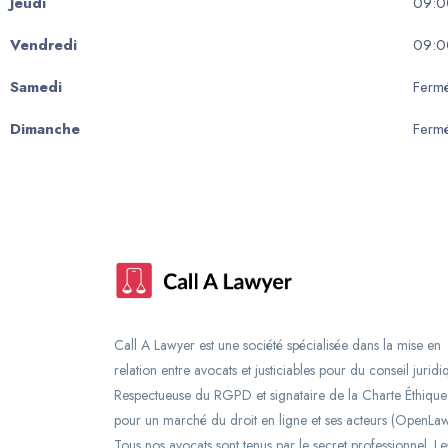
Jeudi
09:0
Vendredi
09:0
Samedi
Ferm
Dimanche
Ferm
Call A Lawyer est une société spécialisée dans la mise en
relation entre avocats et justiciables pour du conseil juridi
Respectueuse du RGPD et signataire de la Charte Éthique
pour un marché du droit en ligne et ses acteurs (OpenLaw
Tous nos avocats sont tenus par le secret professionnel. Le