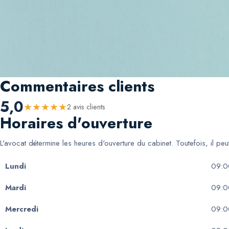
Commentaires clients
5,0
★
★
★
★
★
2
avis client
s
Horaires d'ouverture
L'avocat détermine les heures d'ouverture du cabinet. Toutefois, il pe
Lundi
09:0
Mardi
09:0
Mercredi
09:0