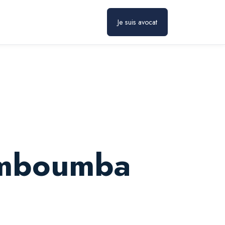
Prendre rendez-vous
Je suis avocat
-mboumba