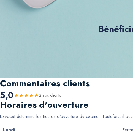
Bénéfici
Commentaires clients
5,0
★
★
★
★
★
2
avis client
s
Horaires d'ouverture
L'avocat détermine les heures d'ouverture du cabinet. Toutefois, il pe
Lundi
Ferm