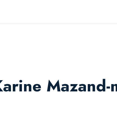
hitoula
 Karine Mazand