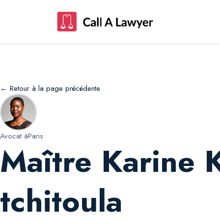
Maître Karine Karine Mazand-mboumba tc
← Retour à la page précédente
Avocat à
Paris
Maître Karine
tchitoula