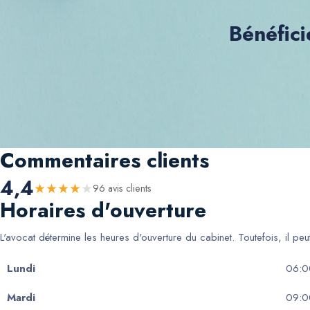
Bénéfici
Commentaires clients
4,4
★
★
★
★
★
96
avis client
s
Horaires d'ouverture
L'avocat détermine les heures d'ouverture du cabinet. Toutefois, il pe
Lundi
06:0
Mardi
09:0