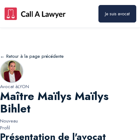
Maître Maïlys Maïlys Bihlet
Prendre rendez-vous
Je suis avocat
← Retour à la page précédente
Avocat à
LYON
Maître Maïlys Maïlys
Bihlet
Nouveau
Profil
Présentation de l'avocat