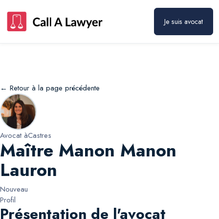
Maître Manon Manon Lauron
Prendre rendez-vous
Je suis avocat
← Retour à la page précédente
Avocat à
Castres
Maître Manon Manon
Lauron
Nouveau
Profil
Présentation de l'avocat