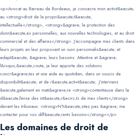
<p>Avocat au Barreau de Bordeaux, je consacre mon activit&eacute;
au <strong>droit de la propri&eacute;t&eacute;
intellectuelle</strong>, <strong>&agrave; la protection des
donn&eacute;es personnelles, aux nouvelles technologies, et au droit
commercial et des affaires</strong>. J'accompagne mes clients dans
leurs projets en leur proposant un suivi personnalis&eacute; et
adapt&eacute; &agrave; leurs besoins. Attentive et &agrave;
l&rsquo;&eacute;coute, je leur apporte des solutions
concr&egrave;tes et une aide au quotidien, dans un soucis de
disponibilit&eacute; et de r&eacute;activit&eacute;. J'interviens
&eacute;galement en mati&egrave;re <strong>contentieuse dans la
d&eacute;fense des int&eacute;r&ecirc;ts de mes clients</strong>
devant les tribunaux. <strong>N'h&eacute;sitez pas &agrave; me
contacter pour vos diff&eacute;rents besoins</strong></p>
Les domaines de droit de