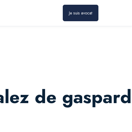
Prendre rendez-vous
Je suis avocat
alez de gaspard