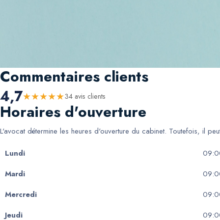
Commentaires clients
4,7
★
★
★
★
★
34
avis client
s
Horaires d'ouverture
L'avocat détermine les heures d'ouverture du cabinet. Toutefois, il pe
Lundi
09:0
Mardi
09:0
Mercredi
09:0
Jeudi
09:0