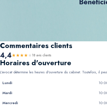
Bénéfici
Commentaires clients
4,4
★
★
★
★
★
18
avis client
s
Horaires d'ouverture
L'avocat détermine les heures d'ouverture du cabinet. Toutefois, il pe
Lundi
10:0
Mardi
10:0
Mercredi
10:0