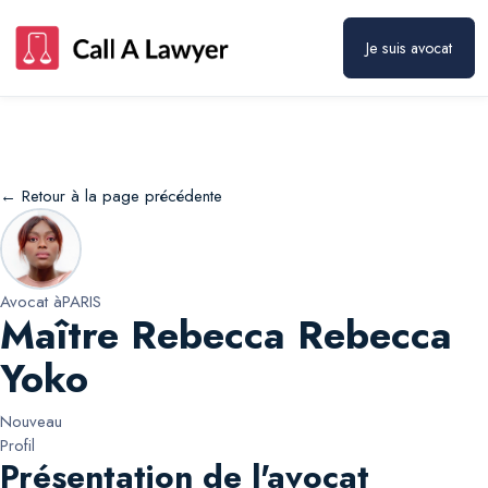
Maître Rebecca Rebecca Yoko
Prendre rendez-vous
Je suis avocat
← Retour à la page précédente
Avocat à
PARIS
Maître Rebecca Rebecca
Yoko
Nouveau
Profil
Présentation de l'avocat