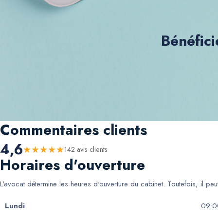
Bénéfici
Commentaires clients
4,6
★
★
★
★
★
142
avis client
s
Horaires d'ouverture
L'avocat détermine les heures d'ouverture du cabinet. Toutefois, il pe
Lundi
09:0