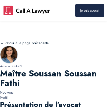
Maître Soussan Soussan Fathi
Prendre rendez-vous
Je suis avocat
← Retour à la page précédente
Avocat à
PARIS
Maître Soussan Soussan
Fathi
Nouveau
Profil
Présentation de l'avocat