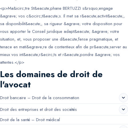
<p>Ma&icirc;tre St&eacute;phane BERTUZZI s&rsquo;engage
&agrave; vos c&ocirc;t&eacute;s. Il met sa r&eacute;activit&eacute;,
sa disponibilit&eacute;, sa rigueur &agrave; votre disposition pour
vous apporter le Conseil juridique adapt&eacute; &agrave; votre
situation, et, vous proposer une d&eacute;fense pragmatique, et
tenace en mati&egrave;re de contentieux afin de pr&eacute;server au
mieux vos int&eacute;r&ecirc;ts et r&eacute;pondre &agrave; vos
attentes.</p>
Les domaines de droit de
l'avocat
Droit bancaire – Droit de la consommation
Droit des entreprises et droit des sociétés
Droit de la santé – Droit médical