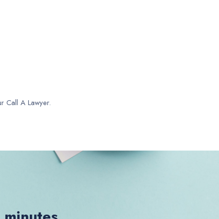
ur Call A Lawyer.
0 minutes