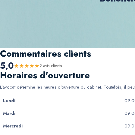
Commentaires clients
5,0
★
★
★
★
★
2
avis client
s
Horaires d'ouverture
L'avocat détermine les heures d'ouverture du cabinet. Toutefois, il pe
Lundi
09:0
Mardi
09:0
Mercredi
09:0