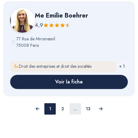
Me
Emilie Boehrer
4,9
77 Rue de Miromesnil
75008 Paris
Droit des entreprises et droit des sociétés
+
1
Voir la fiche
1
2
...
13
Précédent
Suivant