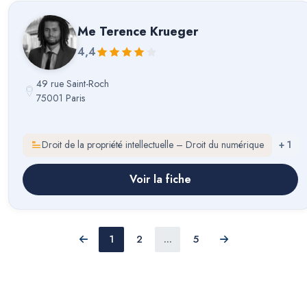
Me
Terence Krueger
4,4
49 rue Saint-Roch
75001 Paris
Droit de la propriété intellectuelle – Droit du numérique
+
1
Voir la fiche
1
2
...
5
Précédent
Suivant