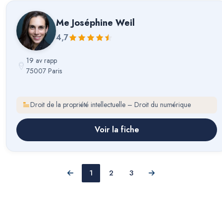
Me
Joséphine Weil
4,7
19 av rapp
75007 Paris
Droit de la propriété intellectuelle – Droit du numérique
Voir la fiche
1
2
3
Précédent
Suivant