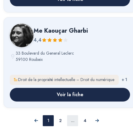
Me
Kaouçar Gharbi
4,4
33 Boulevard du General Leclerc
59100 Roubaix
Droit de la propriété intellectuelle – Droit du numérique
+
1
Voir la fiche
1
2
...
4
Précédent
Suivant