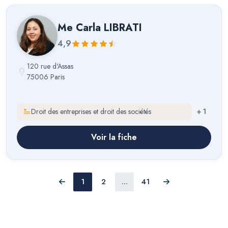
Me
Carla LIBRATI
4,9
120 rue d'Assas
75006 Paris
Droit des entreprises et droit des sociétés
+
1
Voir la fiche
1
2
...
41
Précédent
Suivant