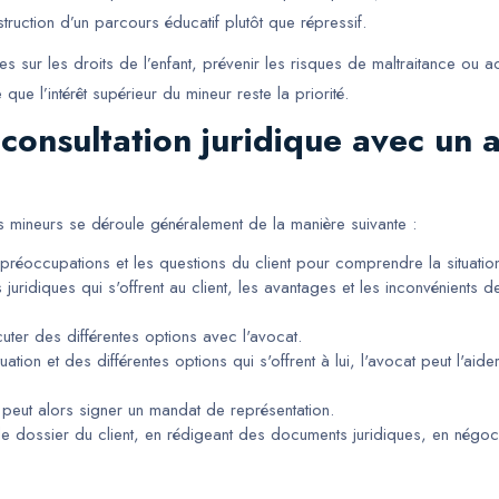
truction d’un parcours éducatif plutôt que répressif.
illes sur les droits de l’enfant, prévenir les risques de maltraitance o
ue l’intérêt supérieur du mineur reste la priorité.
onsultation juridique avec un a
es mineurs se déroule généralement de la manière suivante :
s préoccupations et les questions du client pour comprendre la situat
ns juridiques qui s'offrent au client, les avantages et les inconvénient
cuter des différentes options avec l'avocat.
tuation et des différentes options qui s'offrent à lui, l'avocat peut l'a
il peut alors signer un mandat de représentation.
 le dossier du client, en rédigeant des documents juridiques, en négoc