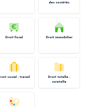
des sociétés
Droit fiscal
Droit immobilier
roit social - travail
Droit tutelle -
curatelle