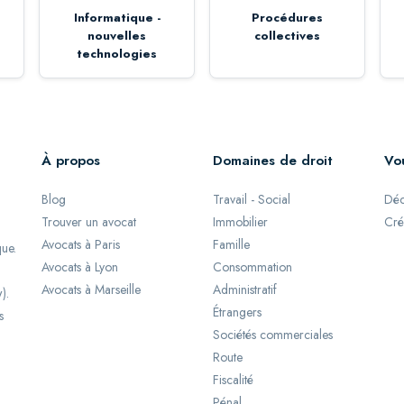
Informatique -
Procédures
nouvelles
collectives
technologies
À propos
Domaines de droit
Vo
Blog
Travail - Social
Déc
Trouver un avocat
Immobilier
Cré
Avocats à Paris
Famille
que.
Avocats à Lyon
Consommation
Avocats à Marseille
Administratif
).
Étrangers
s
Sociétés commerciales
Route
Fiscalité
Pénal