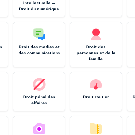
intellectuelle –
Droit du numérique
es
Droit des medias et
Droit des
des communications
personnes et de la
famille
Droit pénal des
Droit routier
D
affaires