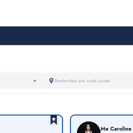
Me
Caroline