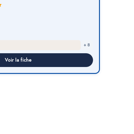
+
8
Voir la fiche