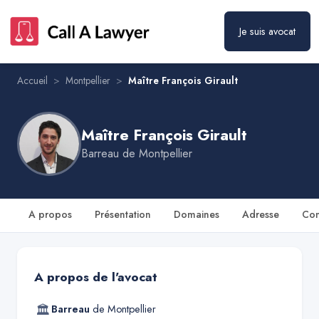
Je suis avocat
Maître François Girault
Prendre rendez-vous
Accueil
>
Montpellier
>
Maître François Girault
Maître François Girault
Barreau de
Montpellier
A propos
Présentation
Domaines
Adresse
Con
A propos de l'avocat
🏛
Barreau
de
Montpellier