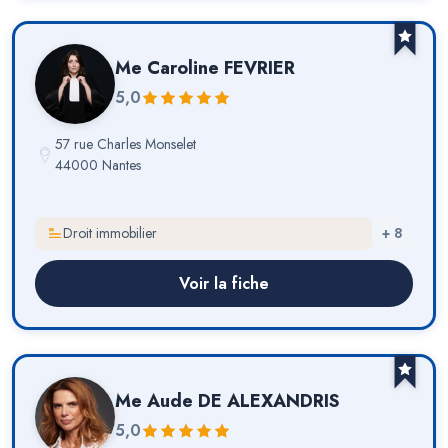
Me
Caroline FEVRIER
5,0
57 rue Charles Monselet
44000 Nantes
Droit immobilier
+
8
Voir la fiche
Me
Aude DE ALEXANDRIS
5,0