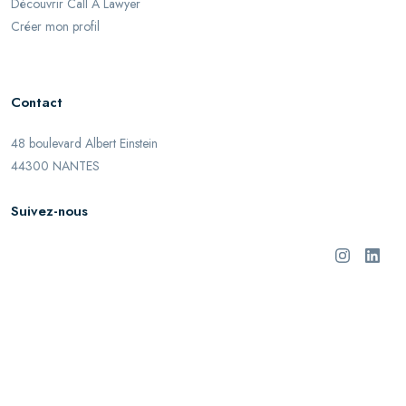
Découvrir Call A Lawyer
Créer mon profil
Contact
48 boulevard Albert Einstein
44300 NANTES
Suivez-nous
©
2026
Call A Lawyer. Tous droits réservés.
Mentions légales
Informations Utilisateur
Confidentialité
Cookies
Référencement