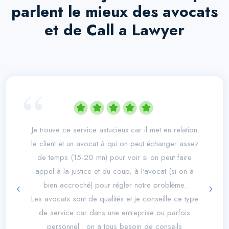
parlent le mieux des avocats
et de Call a Lawyer
“
Je trouve ce service astucieux car il met en relation
le client et un avocat à qui on peut échanger assez
de temps (15-20 mn) pour voir si on peut faire
appel à la justice et du coup, à l'avocat (si on a
‹
›
bien accroché) pour régler notre problème.
Les avocats sont de qualités et je conseille ce type
de service car dans une entreprise ou parfois
personnel : on a tous besoin de conseils