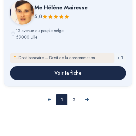
Me
Hélène Mairesse
5,0
13 avenue du peuple belge
59000 Lille
Droit bancaire – Droit de la consommation
+
1
Voir la fiche
1
2
Précédent
Suivant