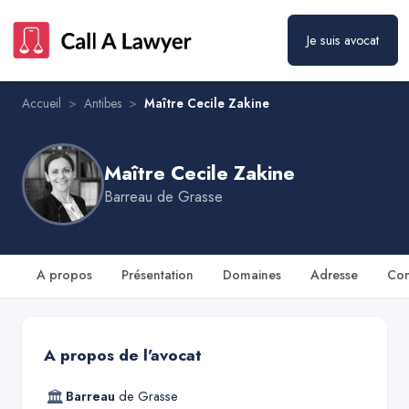
Je suis avocat
Maître Cecile Zakine
Prendre rendez-vous
Accueil
>
Antibes
>
Maître Cecile Zakine
Maître Cecile Zakine
Barreau de
Grasse
A propos
Présentation
Domaines
Adresse
Con
A propos de l'avocat
🏛
Barreau
de
Grasse