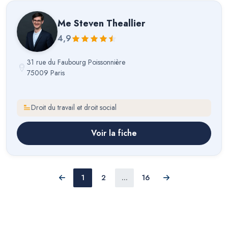
Me
Steven Theallier
4,9
31 rue du Faubourg Poissonnière
75009 Paris
Droit du travail et droit social
Voir la fiche
1
2
...
16
Précédent
Suivant