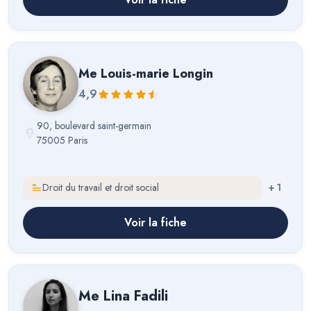
Me
Louis-marie Longin
4,9
90, boulevard saint-germain
75005 Paris
Droit du travail et droit social
+
1
Voir la fiche
Me
Lina Fadili