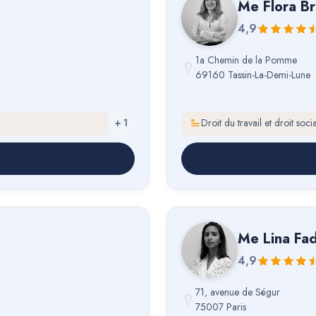
Me
Flora Br
4,9
1a Chemin de la Pomme
69160 Tassin-La-Demi-Lune
+
1
Droit du travail et droit socia
Me
Lina Fad
4,9
71, avenue de Ségur
75007 Paris