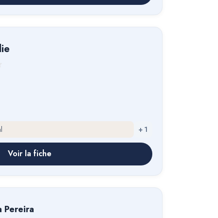
lie
l
+
1
Voir la fiche
 Pereira