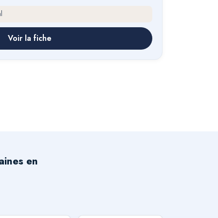
l
Voir la fiche
aines en