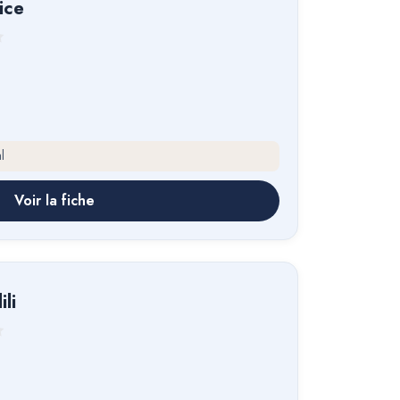
ice
l
Voir la fiche
ili