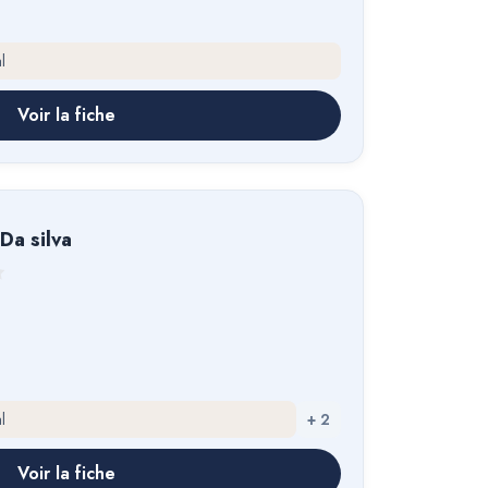
l
Voir la fiche
Da silva
l
+
2
Voir la fiche