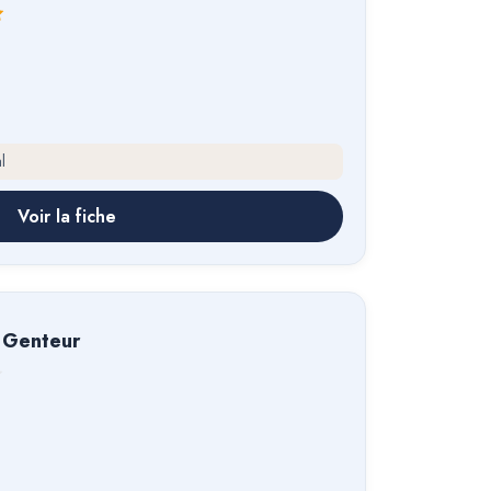
l
Voir la fiche
 Genteur