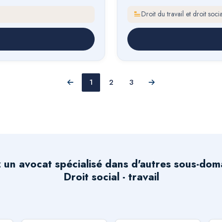
Droit du travail et droit socia
1
2
3
Précédent
Suivant
 un avocat spécialisé dans d'autres sous-dom
Droit social - travail