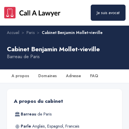
Je suis avocat
Accueil
>
Paris
>
Cabinet Benjamin Mollet-vieville
Cabinet Benjamin Mollet-vieville
Barreau de
Paris
A propos
Domaines
Adresse
FAQ
A propos du cabinet
🏛
Barreau
de
Paris
🌐
Parle
Anglais, Espagnol, Francais