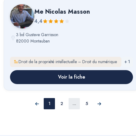
Me
Nicolas Masson
4,4
3 bd Gustave Garrisson
82000 Montauban
Droit de la propriété intellectuelle – Droit du numérique
+
1
Voir la fiche
1
2
...
5
Précédent
Suivant