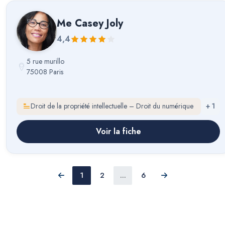
Me
Casey Joly
4,4
5 rue murillo
75008 Paris
Droit de la propriété intellectuelle – Droit du numérique
+
1
Voir la fiche
1
2
...
6
Précédent
Suivant