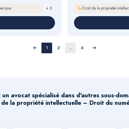
mérique
+
2
Droit de la propriété intell
1
2
...
6
Précédent
Suivant
 un avocat spécialisé dans d'autres sous-dom
 de la propriété intellectuelle – Droit du num