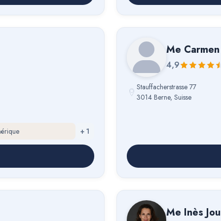
Me
Carmen 
4,9
Stauffacherstrasse 77
3014 Berne, Suisse
mérique
+
1
Me
Inès Jo