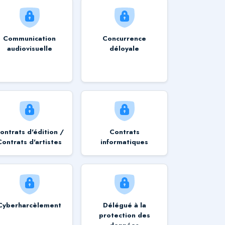
Communication
Concurrence
audiovisuelle
déloyale
ontrats d'édition /
Contrats
Contrats d'artistes
informatiques
Cyberharcèlement
Délégué à la
protection des