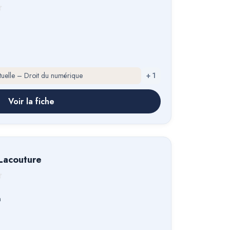
ectuelle – Droit du numérique
+
1
Voir la fiche
 Lacouture
n