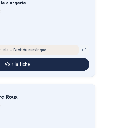
la clergerie
ectuelle – Droit du numérique
+
1
Voir la fiche
rre Roux