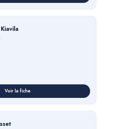
Kiavila
Voir la fiche
usset