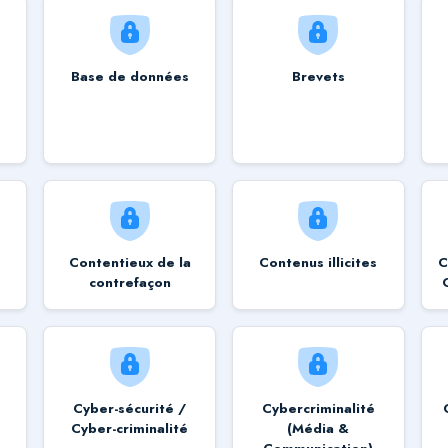
Base de données
Brevets
Contentieux de la
Contenus illicites
C
contrefaçon
Cyber-sécurité /
Cybercriminalité
Cyber-criminalité
(Média &