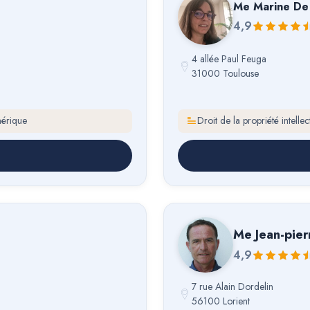
Me
Marine De 
4,9
4 allée Paul Feuga
31000 Toulouse
mérique
Droit de la propriété intell
Me
Jean-pie
4,9
7 rue Alain Dordelin
56100 Lorient