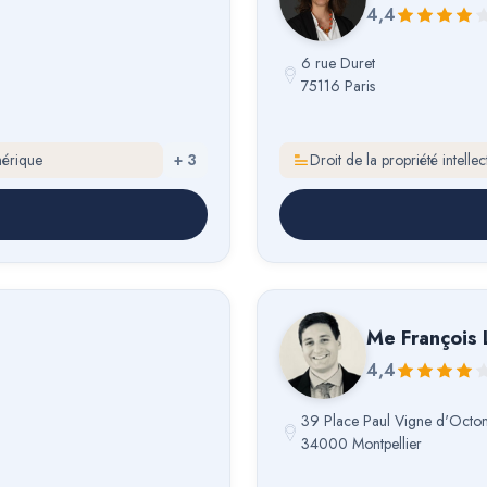
4,4
6 rue Duret
75116 Paris
mérique
+
3
Droit de la propriété intell
Me
François
4,4
39 Place Paul Vigne d'Octo
34000 Montpellier