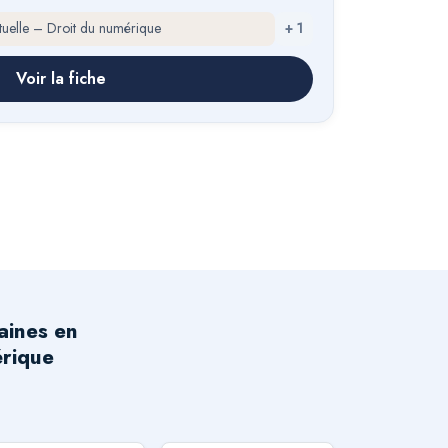
ectuelle – Droit du numérique
+
1
Voir la fiche
aines en
érique