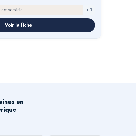
t des sociétés
+
1
Voir la fiche
aines en
érique