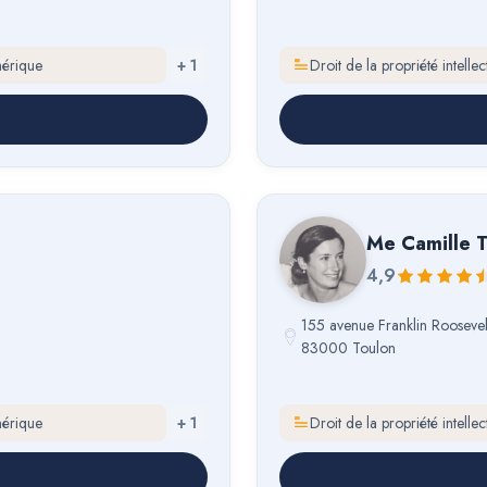
mérique
+
1
Droit de la propriété intell
Me
Ca
4,9
155 avenue Franklin Roosevel
83000 Toulon
mérique
+
1
Droit de la propriété intell