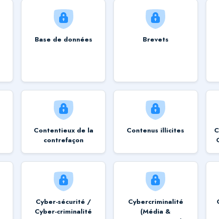
Base de données
Brevets
Contentieux de la
Contenus illicites
C
contrefaçon
Cyber-sécurité /
Cybercriminalité
Cyber-criminalité
(Média &