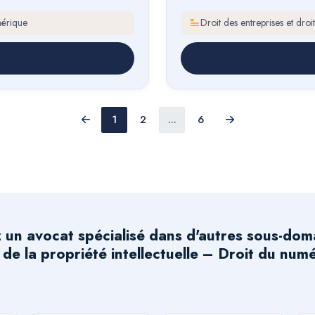
mérique
Droit des entreprises et droi
1
2
...
6
Précédent
Suivant
 un avocat spécialisé dans d'autres sous-dom
 de la propriété intellectuelle – Droit du num