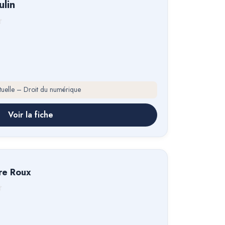
ulin
ectuelle – Droit du numérique
Voir la fiche
rre Roux