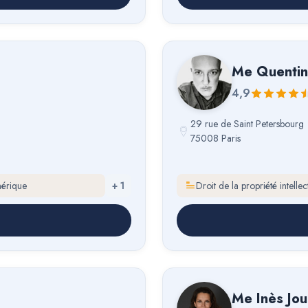
Me
Quenti
4,9
29 rue de Saint Petersbourg
75008 Paris
mérique
+
1
Droit de la propriété intell
Me
Inès Jo