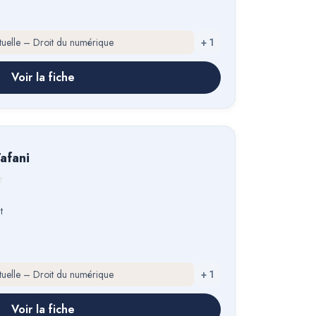
ectuelle – Droit du numérique
+
1
Voir la fiche
mille Tafani
t
ectuelle – Droit du numérique
+
1
Voir la fiche