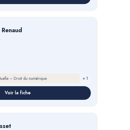
n Renaud
ectuelle – Droit du numérique
+
1
Voir la fiche
usset