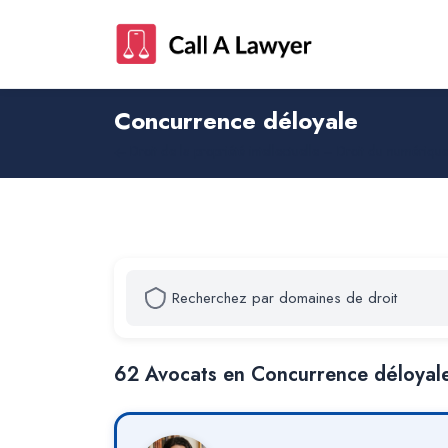
Concurrence déloyale
Droit de la propriété intellectuelle – Droit du numériqu
62
Avocat
s
en Concurrence déloyal