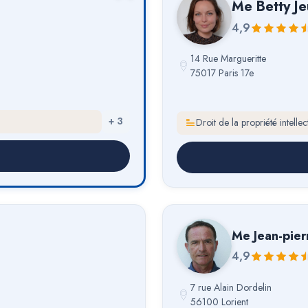
Me
Betty Je
4,9
14 Rue Margueritte
75017 Paris 17e
+
3
Droit de la propriété intell
Me
Jean-pie
4,9
7 rue Alain Dordelin
56100 Lorient