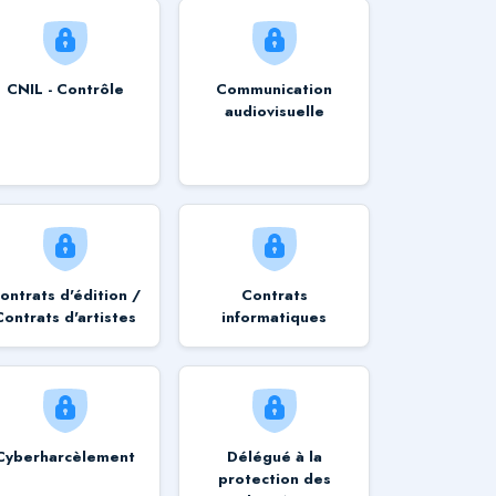
CNIL - Contrôle
Communication
audiovisuelle
ontrats d'édition /
Contrats
Contrats d'artistes
informatiques
Cyberharcèlement
Délégué à la
protection des