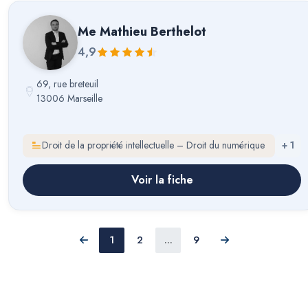
Me
Mathieu Berthelot
4,9
69, rue breteuil
13006 Marseille
Droit de la propriété intellectuelle – Droit du numérique
+
1
Voir la fiche
1
2
...
9
Précédent
Suivant