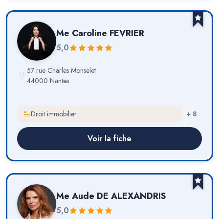
Me
Caroline FEVRIER
5,0
57 rue Charles Monselet
44000 Nantes
Droit immobilier
+
8
Voir la fiche
Me
Aude DE ALEXANDRIS
5,0