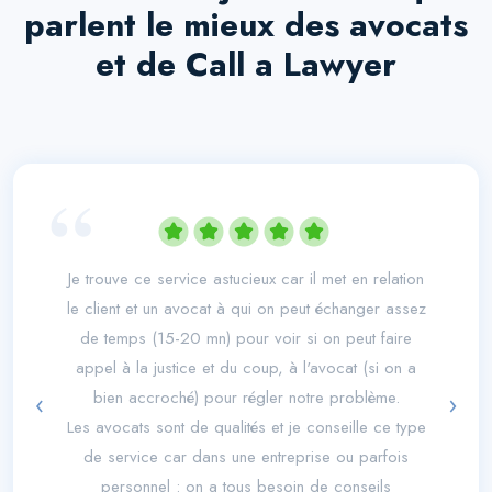
parlent le mieux des avocats
et de Call a Lawyer
“
Je trouve ce service astucieux car il met en relation
le client et un avocat à qui on peut échanger assez
de temps (15-20 mn) pour voir si on peut faire
appel à la justice et du coup, à l'avocat (si on a
‹
›
bien accroché) pour régler notre problème.
Les avocats sont de qualités et je conseille ce type
de service car dans une entreprise ou parfois
personnel : on a tous besoin de conseils