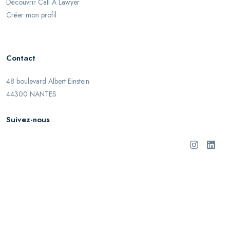
Découvrir Call A Lawyer
Créer mon profil
Contact
48 boulevard Albert Einstein
44300 NANTES
Suivez-nous
©
2026
Call A Lawyer. Tous droits réservés.
Mentions légales
Informations Utilisateur
Confidentialité
Cookies
Référencement