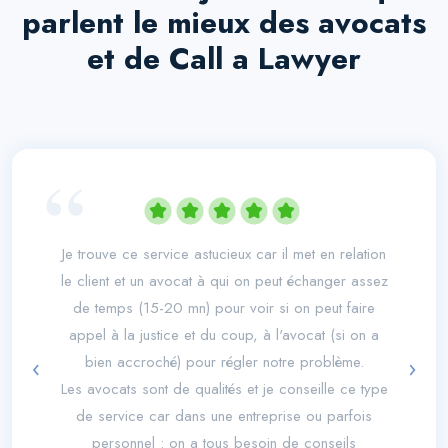
parlent le mieux des avocats
et de Call a Lawyer
“
Je trouve ce service astucieux car il met en relation
le client et un avocat à qui on peut échanger assez
de temps (15-20 mn) pour voir si on peut faire
appel à la justice et du coup, à l'avocat (si on a
‹
›
bien accroché) pour régler notre problème.
Les avocats sont de qualités et je conseille ce type
de service car dans une entreprise ou parfois
personnel : on a tous besoin de conseils