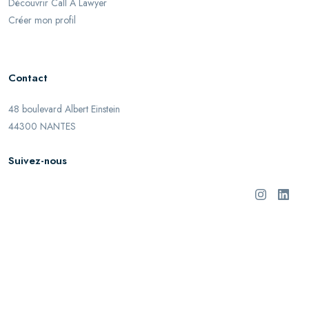
Découvrir Call A Lawyer
Créer mon profil
Contact
48 boulevard Albert Einstein
44300 NANTES
Suivez-nous
©
2026
Call A Lawyer. Tous droits réservés.
Mentions légales
Informations Utilisateur
Confidentialité
Cookies
Référencement