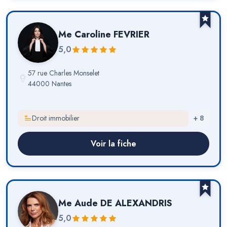
Me
Caroline FEVRIER
5,0
57 rue Charles Monselet
44000 Nantes
Droit immobilier
+
8
Voir la fiche
Me
Aude DE ALEXANDRIS
5,0