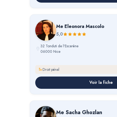
Me
Eleonora Mascolo
5,0
32 Tonduti de l'Escarène
06000 Nice
Droit pénal
Voir la fiche
Me
Sacha Ghozlan