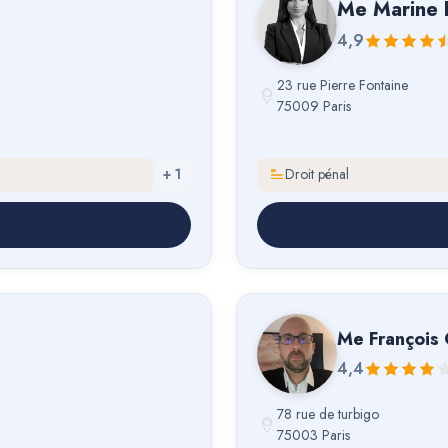
Me
Marine 
4,9
23 rue Pierre Fontaine
75009 Paris
+
1
Droit pénal
Me
François
4,4
78 rue de turbigo
75003 Paris