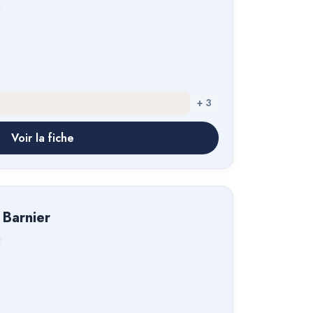
+
3
Voir la fiche
Barnier