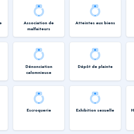
e
Association de
Atteintes aux biens
malfaiteurs
Dénonciation
Dépôt de plainte
calomnieuse
t
Escroquerie
Exhibition sexuelle
H