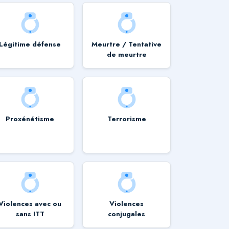
Légitime défense
Meurtre / Tentative
de meurtre
Proxénétisme
Terrorisme
Violences avec ou
Violences
sans ITT
conjugales