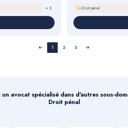
+
2
Droit pénal
1
2
3
Précédent
Suivant
 un avocat spécialisé dans d'autres sous-dom
Droit pénal