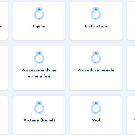
e
Injure
Instruction
Possession d'une
Procédure pénale
arme à feu
Victime (Pénal)
Viol