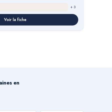
+
3
Voir la fiche
aines en