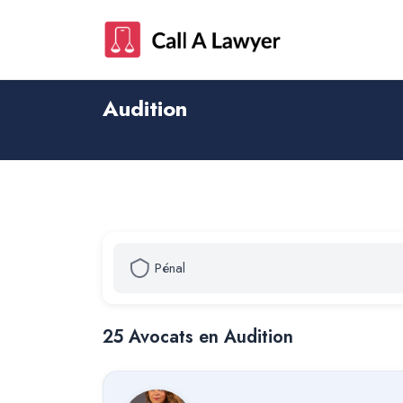
Audition
Droit pénal
25
Avocat
s
en Audition