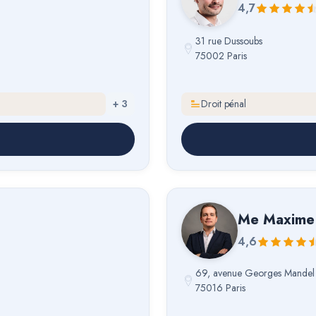
4,7
31 rue Dussoubs
75002 Paris
+
3
Droit pénal
Me
Maxime 
4,6
69, avenue Georges Mandel
75016 Paris