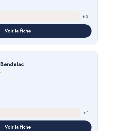
+
2
Voir la fiche
 Bendelac
+
1
Voir la fiche