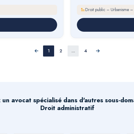
Droit public – Urbanisme –
1
2
...
4
Précédent
Suivant
 un avocat spécialisé dans d'autres sous-dom
Droit administratif