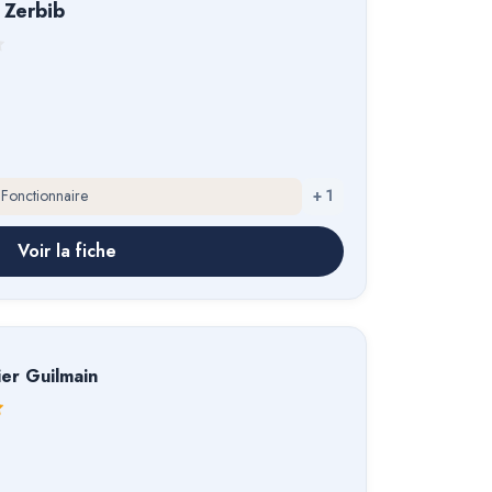
 Zerbib
 Fonctionnaire
+
1
Voir la fiche
ier Guilmain