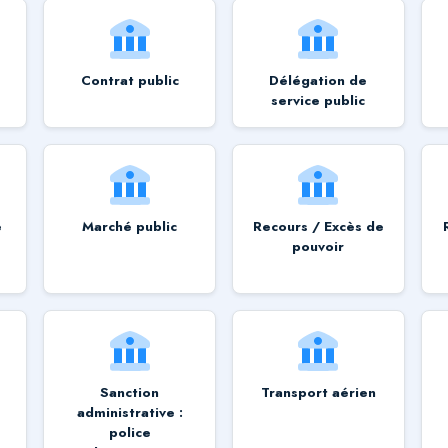
Contrat public
Délégation de
service public
e
Marché public
Recours / Excès de
pouvoir
Sanction
Transport aérien
administrative :
police