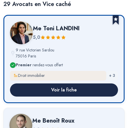
29
Avocat
s
en Vice caché
Me
Toni LANDINI
5,0
9 rue Victorien Sardou
75016 Paris
Premier
rendez-vous offert
Droit immobilier
+
3
Voir la fiche
Me
Benoît Roux