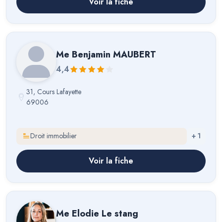
Voir la fiche
Me
Benjamin MAUBERT
4,4
31, Cours Lafayette
69006
Droit immobilier
+
1
Voir la fiche
Me
Elodie Le stang