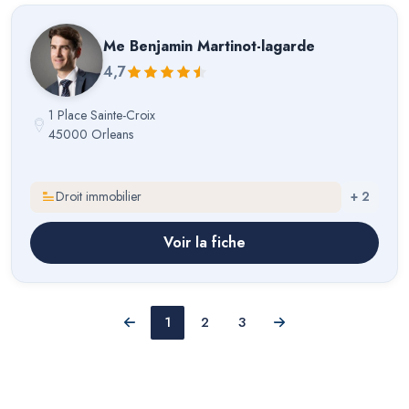
Me
Benjamin Martinot-lagarde
4,7
1 Place Sainte-Croix
45000 Orleans
Droit immobilier
+
2
Voir la fiche
1
2
3
Précédent
Suivant