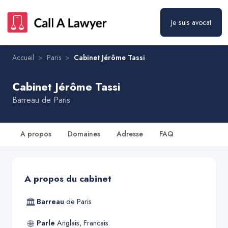
Je suis avocat
Accueil
>
Paris
>
Cabinet Jérôme Tassi
Cabinet Jérôme Tassi
Barreau de
Paris
A propos
Domaines
Adresse
FAQ
A propos du cabinet
🏛
Barreau
de
Paris
🌐
Parle
Anglais, Francais