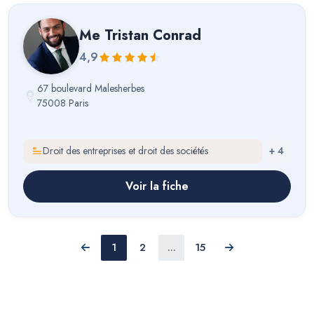
Me
Tristan Conrad
4,9
67 boulevard Malesherbes
75008 Paris
Droit des entreprises et droit des sociétés
+
4
Voir la fiche
1
2
...
15
Précédent
Suivant