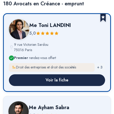
180
Avocat
s
en Créance - emprunt
Me
Toni LANDINI
5,0
9 rue Victorien Sardou
75016 Paris
Premier
rendez-vous offert
Droit des entreprises et droit des sociétés
+
3
Voir la fiche
Me
Ayham Sabra