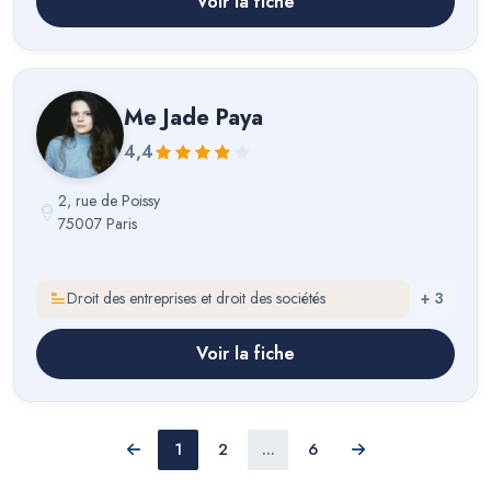
Voir la fiche
Me
Jade Paya
4,4
2, rue de Poissy
75007 Paris
Droit des entreprises et droit des sociétés
+
3
Voir la fiche
1
2
...
6
Précédent
Suivant